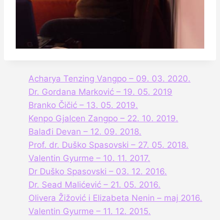
Acharya Tenzing Vangpo – 09. 03. 2020.
Dr. Gordana Marković – 19. 05. 2019
Branko Čičić – 13. 05. 2019.
Kenpo Gjalcen Zangpo – 22. 10. 2019.
Balađi Devan – 12. 09. 2018.
Prof. dr. Duško Spasovski – 27. 05. 2018.
Valentin Gyurme – 10. 11. 2017.
Dr Duško Spasovski – 03. 12. 2016.
Dr. Sead Malićević – 21. 05. 2016.
Olivera Žižović i Elizabeta Nenin – maj 2016.
Valentin Gyurme – 11. 12. 2015.