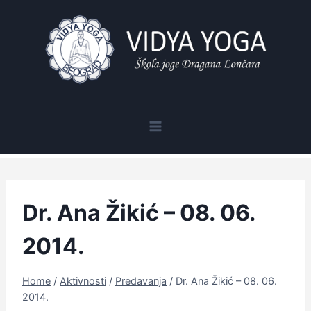
Skip
to
content
Dr. Ana Žikić – 08. 06.
2014.
Home
/
Aktivnosti
/
Predavanja
/
Dr. Ana Žikić – 08. 06.
2014.