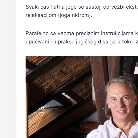
Svaki čas hatha joge se sastoji od vežbi eksten
relaksacijom (joga nidrom).
Paralelno sa veoma preciznim instrukcijama k
upućivani i u praksu jogičkog disanja u toku 