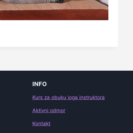
INFO
Kurs za obuku joga instruktora
Aktivni odmor
Kontakt