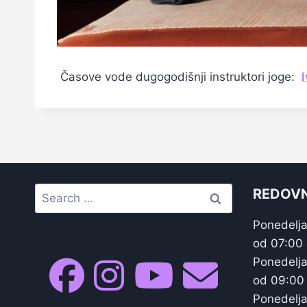
Časove vode dugogodišnji instruktori joge:
Search
REDOVN
for:
Ponedelja
od 07:00
Ponedelja
od 09:00
Ponedelja