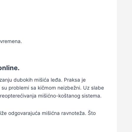
t vremena.
online.
zanju dubokih mišića leđa. Praksa je
a su problemi sa kičmom neizbežni. Uz slabe
 preopterećivanja mišićno-koštanog sistema.
tiže odgovarajuća mišićna ravnoteža. Što