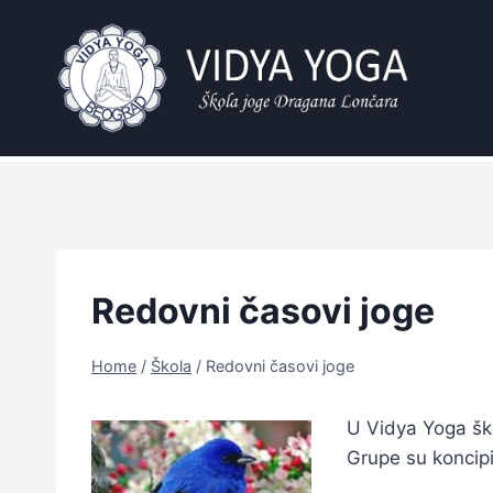
Skip
to
content
Redovni časovi joge
Home
/
Škola
/
Redovni časovi joge
U Vidya Yoga šk
Grupe su koncipi