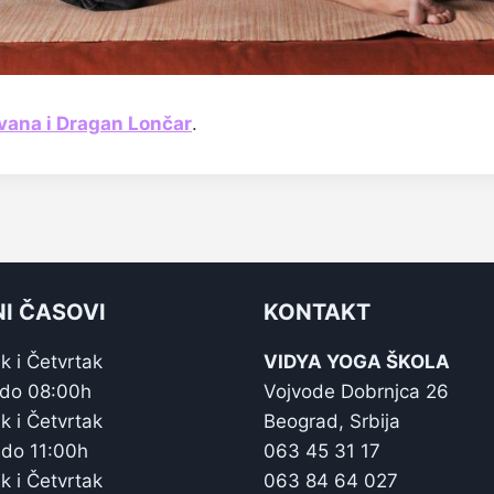
Ivana i Dragan Lončar
.
I ČASOVI
KONTAKT
k i Četvrtak
VIDYA YOGA ŠKOLA
 do 08:00h
Vojvode Dobrnjca 26
k i Četvrtak
Beograd, Srbija
 do 11:00h
063 45 31 17
k i Četvrtak
063 84 64 027