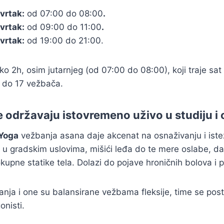
vrtak:
od 07:00 do 08:00
.
vrtak:
od 09:00 do 11:00
.
vrtak:
od 19:00 do 21:00.
oko 2h, osim jutarnjeg (od 07:00 do 08:00), koji traje sa
 do 17 vežbača.
e održavaju istovremeno uživo u studiju i 
Yoga
vežbanja asana daje akcenat na osnaživanju i iste
 u gradskim uslovima, mišići leđa do te mere oslabe, d
kupne statike tela. Dolazi do pojave hroničnih bolova i
nja i one su balansirane vežbama fleksije, time se pos
onisti.