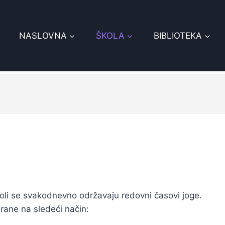
NASLOVNA
ŠKOLA
BIBLIOTEKA
oli se svakodnevno održavaju redovni časovi joge.
rane na sledeći način: