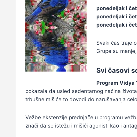
ponedeljak i čet
ponedeljak i čet
ponedeljak i čet
Svaki čas traje 
Grupe su manje,
Svi časovi s
Program Vidya 
pokazala da usled sedentarnog načina života
trbušne mišiće to dovodi do narušavanja celo
Vežbe ekstenzije prednjače u programu vežba
znači da se istežu i mišići agonisti kao i antag