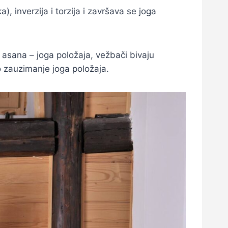
, inverzija i torzija i završava se joga
 asana – joga položaja, vežbači bivaju
o zauzimanje joga položaja.