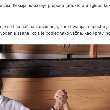
zija, fleksija, istezanje prepona (aduktora u zglobu kuka)
oje se tiču načina zauzimanja, zadržavanja i napuštanja
izvođenja asana, koja je podjednako važna, kao i praviln