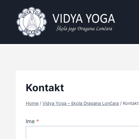
Skip
to
content
Kontakt
Home
/
Vidya Yoga – škola Dragana Lončara
/
Kontakt
Ime
*