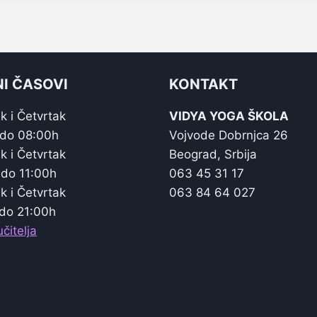
I ČASOVI
KONTAKT
k i Četvrtak
VIDYA YOGA ŠKOLA
 do 08:00h
Vojvode Dobrnjca 26
k i Četvrtak
Beograd, Srbija
 do 11:00h
063 45 31 17
k i Četvrtak
063 84 64 027
do 21:00h
čitelja