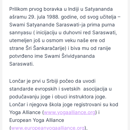
Prilikom prvog boravka u Indiji u Satyananda
ašramu 29. jula 1988. godine, od svog učitelja –
Swami Satyanande Saraswati-ja prima purna
sannyasu ( inicijaciju u duhovni red Saraswati,
utemeljen još u osmom veku naše ere od
strane Šri Šankaračarije) i biva mu od ranije
potvrđeno ime Swami Šrividyananda
Saraswati.
Lončar je prvi u Srbiji počeo da uvodi
standarde evropskih i svetskih asocijacija u
podučavanju joge i obuci instruktora joge.
Lončar i njegova škola joge registrovani su kod
Yoga Alliance (
www.yogaalliance.org
) i
European Yoga Alliance
(
www.europeanyogaalliance.org
),