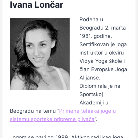
Ivana Lončar
Rođena u
Beogradu 2. marta
1981. godine.
Sertifikovan je joga
instruktor u okviru
Vidya Yoga škole i
član Evropske Joga
Alijanse.
Diplomirala je na
Sportskoj
Akademiji u
Beogradu na temu “
Primena tehnika joge u
sistemu sportske pripreme plivača
’’.
Jogom se bavi od 1999. Aktivno radi kao joga