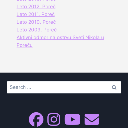
Leto 2012. Poreč
Leto 2011. Poreč
Leto 2010. Poreč
Leto 2009. Poreč
Aktivni odmor na ostrvu Sveti Nikola u
Poreču
Search
for: