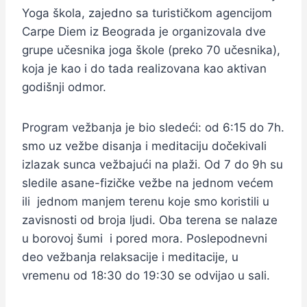
Yoga škola, zajedno sa turističkom agencijom
Carpe Diem iz Beograda je organizovala dve
grupe učesnika joga škole (preko 70 učesnika),
koja je kao i do tada realizovana kao aktivan
godišnji odmor.
Program vežbanja je bio sledeći: od 6:15 do 7h.
smo uz vežbe disanja i meditaciju dočekivali
izlazak sunca vežbajući na plaži. Od 7 do 9h su
sledile asane-fizičke vežbe na jednom većem
ili jednom manjem terenu koje smo koristili u
zavisnosti od broja ljudi. Oba terena se nalaze
u borovoj šumi i pored mora. Poslepodnevni
deo vežbanja relaksacije i meditacije, u
vremenu od 18:30 do 19:30 se odvijao u sali.