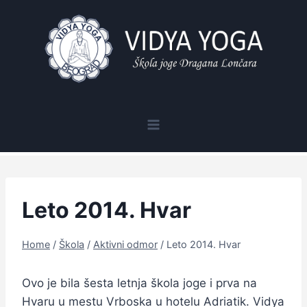
Skip
to
content
Leto 2014. Hvar
Home
/
Škola
/
Aktivni odmor
/
Leto 2014. Hvar
Ovo je bila šesta letnja škola joge i prva na
Hvaru u mestu Vrboska u hotelu Adriatik. Vidya