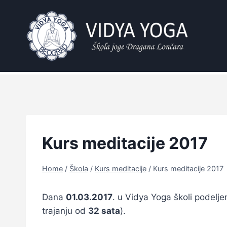
Skip
to
content
Kurs meditacije 2017
Home
/
Škola
/
Kurs meditacije
/
Kurs meditacije 2017
Dana
01.03.2017
. u Vidya Yoga školi podeljen
trajanju od
32 sata
).