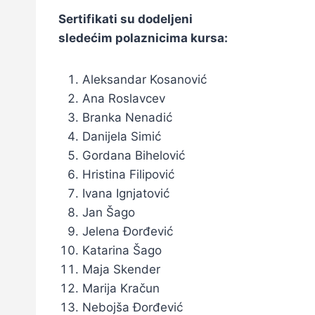
Sertifikati su dodeljeni
sledećim polaznicima kursa:
Aleksandar Kosanović
Ana Roslavcev
Branka Nenadić
Danijela Simić
Gordana Bihelović
Hristina Filipović
Ivana Ignjatović
Jan Šago
Jelena Đorđević
Katarina Šago
Maja Skender
Marija Kračun
Nebojša Đorđević