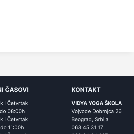
I ČASOVI
KONTAKT
k i Četvrtak
VIDYA YOGA ŠKOLA
 do 08:00h
Vojvode Dobrnjca 26
k i Četvrtak
Beograd, Srbija
 do 11:00h
063 45 31 17