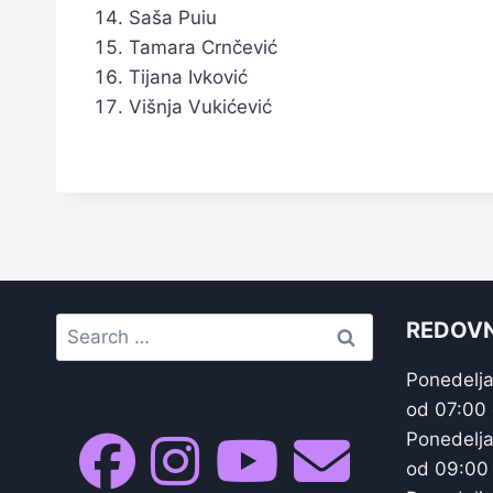
Saša Puiu
Tamara Crnčević
Tijana Ivković
Višnja Vukićević
Search
REDOVN
for:
Ponedelja
od 07:00
Ponedelja
od 09:00