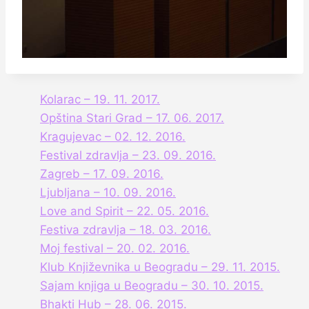
Kolarac – 19. 11. 2017.
Opština Stari Grad – 17. 06. 2017.
Kragujevac – 02. 12. 2016.
Festival zdravlja – 23. 09. 2016.
Zagreb – 17. 09. 2016.
Ljubljana – 10. 09. 2016.
Love and Spirit – 22. 05. 2016.
Festiva zdravlja – 18. 03. 2016.
Moj festival – 20. 02. 2016.
Klub Književnika u Beogradu – 29. 11. 2015.
Sajam knjiga u Beogradu – 30. 10. 2015.
Bhakti Hub – 28. 06. 2015.