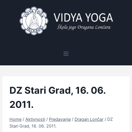
Skip
to
content
DZ Stari Grad, 16. 06.
2011.
Home
/
Aktivnosti
/
Predavanja
/
Dragan Lončar
/
DZ
Stari Grad, 16. 06. 2011.