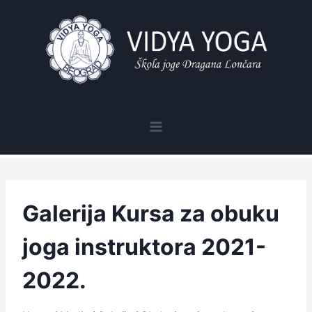
Skip
to
content
Galerija Kursa za obuku
joga instruktora 2021-
2022.