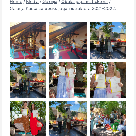
Home
/
Media
/
Galerija
/
Obuka joga instruktora
/
Galerija Kursa za obuku joga instruktora 2021-2022.