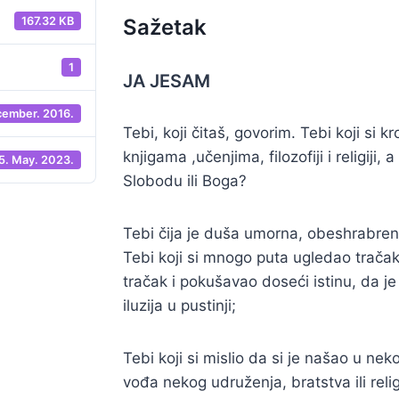
167.32 KB
Sažetak
1
JA JESAM
cember. 2016.
Tebi, koji čitaš, govorim. Tebi koji si
knjigama ,učenjima, filozofiji i religiji,
5. May. 2023.
Slobodu ili Boga?
Tebi čija je duša umorna, obeshrabren
Tebi koji si mnogo puta ugledao tračak t
tračak i pokušavao doseći istinu, da je
iluzija u pustinji;
Tebi koji si mislio da si je našao u nek
vođa nekog udruženja, bratstva ili religij