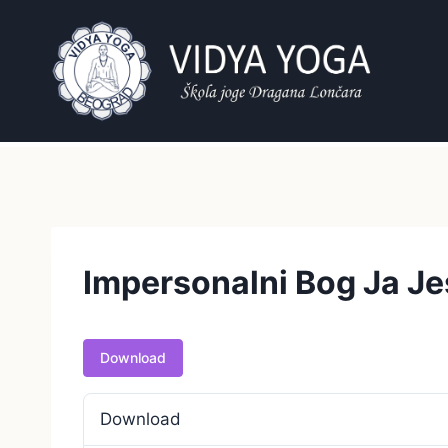
Skip
to
content
Impersonalni Bog Ja Je
Download
Download