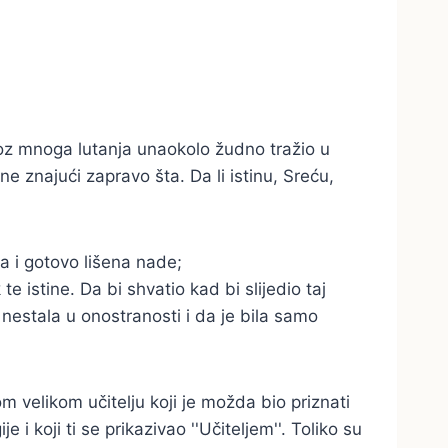
 kroz mnoga lutanja unaokolo žudno tražio u
 a ne znajući zapravo šta. Da li istinu, Sreću,
a i gotovo lišena nade;
e istine. Da bi shvatio kad bi slijedio taj
 nestala u onostranosti i da je bila samo
om velikom učitelju koji je možda bio priznati
e i koji ti se prikazivao ''Učiteljem''. Toliko su