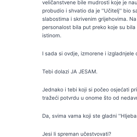
veličanstvene bile mudrosti koje je nauč
probudio i shvatio da je ''Učitelj'' bi
slabostima i skrivenim grijehovima. Na kr
personalost bila put preko koje su bila
istinom.
I sada si ovdje, izmorene i izgladnjele
Tebi dolazi JA JESAM.
Jednako i tebi koji si počeo osjećati pr
tražeći potvrdu u onome što od nedavn
Da, svima vama koji ste gladni ''Hljeba
Jesi li spreman učestvovati?