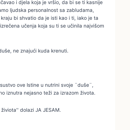
avao i djela koja je vršio, da bi se ti kasnije
o samo ljudska personalnost sa zabludama,
aju bi shvatio da je isti kao i ti, iako je ta
 izrečena učenja koja su ti se učinila najvišom
 duše, ne znajući kuda krenuti.
isustvo ove Istine u nutrini svoje ¨duše¨,
o iznutra nejasno teži za izrazom života.
 živiota'' dolazi JA JESAM.