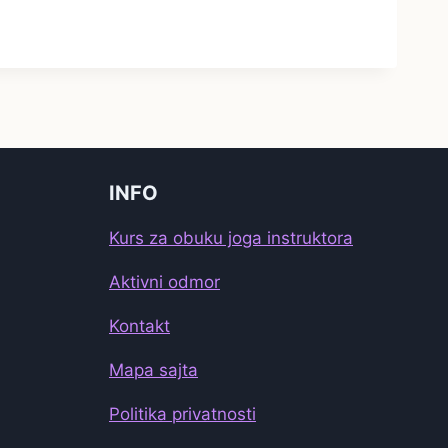
INFO
Kurs za obuku joga instruktora
Aktivni odmor
Kontakt
Mapa sajta
Politika privatnosti