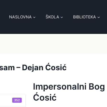
NASLOVNA
ŠKOLA
BIBLIOTEKA
sam – Dejan Ćosić
Impersonalni Bog
Ćosić
352