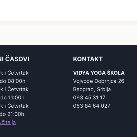
I ČASOVI
KONTAKT
k i Četvrtak
VIDYA YOGA ŠKOLA
 do 08:00h
Vojvode Dobrnjca 26
k i Četvrtak
Beograd, Srbija
 do 11:00h
063 45 31 17
k i Četvrtak
063 84 64 027
do 21:00h
čitelja