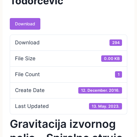
Todorčević
Download
Download
294
File Size
0.00 KB
File Count
1
Create Date
12. December. 2016.
Last Updated
13. May. 2023.
Gravitacija izvornog