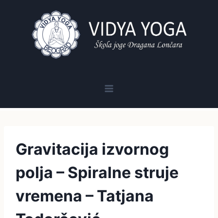
Skip
to
content
Gravitacija izvornog
polja – Spiralne struje
vremena – Tatjana