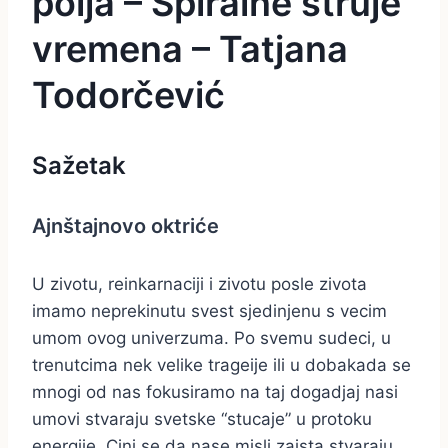
polja – Spiralne struje
vremena – Tatjana
Todorčević
Sažetak
Ajnštajnovo oktriće
U zivotu, reinkarnaciji i zivotu posle zivota
imamo neprekinutu svest sjedinjenu s vecim
umom ovog univerzuma. Po svemu sudeci, u
trenutcima nek velike trageije ili u dobakada se
mnogi od nas fokusiramo na taj dogadjaj nasi
umovi stvaraju svetske “stucaje” u protoku
energije. Cini se da nase misli zaista stvaraju